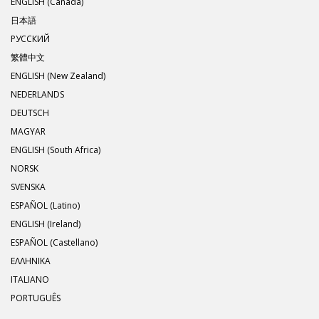
ENGLISH (Canada)
日本語
РУССКИЙ
繁體中文
ENGLISH (New Zealand)
NEDERLANDS
DEUTSCH
MAGYAR
ENGLISH (South Africa)
NORSK
SVENSKA
ESPAÑOL (Latino)
ENGLISH (Ireland)
ESPAÑOL (Castellano)
ΕΛΛΗΝΙΚA
ITALIANO
PORTUGUÊS