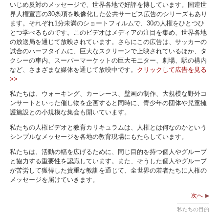
いじめ反対のメッセージで、世界各地で好評を博しています。国連世
界人権宣言の30条項を映像化した公共サービス広告のシリーズもあり
ます。それぞれ1分未満のショートフィルムで、30の人権をひとつひ
とつ学べるものです。このビデオはメディアの注目を集め、世界各地
の放送局を通じて放映されています。さらにこの広告は、サッカーの
試合のハーフタイムに、巨大なスクリーンで上映されているほか、タ
クシーの車内、スーパーマーケットの巨大モニター、劇場、駅の構内
など、さまざまな媒体を通じて放映中です。
クリックして広告を見る
>>
私たちは、ウォーキング、カーレース、壁画の制作、大規模な野外コ
ンサートといった催し物を企画すると同時に、青少年の団体や児童擁
護施設との小規模な集会も開いています。
私たちの人権ビデオと教育カリキュラムは、人権とは何なのかという
シンプルなメッセージを各地の教育現場にもたらしています。
私たちは、活動の幅を広げるために、同じ目的を持つ個人やグループ
と協力する重要性を認識しています。また、そうした個人やグループ
が苦労して獲得した貴重な教訓を通じて、全世界の若者たちに人権の
メッセージを届けていきます。
次へ
私たちの目的