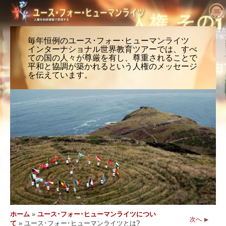
ユース･フォー･ヒューマンライツにつ
いて
毎年恒例のユース･フォー･ヒューマンライツ
インターナショナル世界教育ツアーでは、すべ
人権とは何でしょう?
ユース･フォー･ヒューマンライツとは?
ての国の人々が尊厳を有し、尊重されることで
平和と協調が築かれるという人権のメッセージ
教育者へ
私たちの目的
人権の定義
を伝えています。
活動を始める
ユース･フォー･ヒューマンライツの歴史
人権の背景
ようこそ
人権を求める主張
役員
世界人権宣言
教育パッケージの内容
活動に参加する
ニュース
顧問委員会
教育者からの結果報告
請願
人権の擁護者たち
注文
YHRIの協力者
人権カリキュラム
メンバーシップと寄付
さまざまな人権団体
問い合わせ
声明と表彰
教育プログラム
グループ
人権侵害
推薦の言葉
プログラムの実施
コンテスト
ホーム
»
ユース･フォー･ヒューマンライツについ
次へ
て
»
ユース･フォー･ヒューマンライツとは?