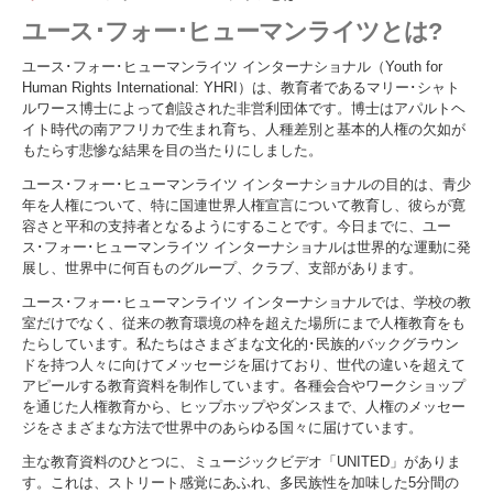
ユース･フォー･ヒューマンライツとは?
ユース･フォー･ヒューマンライツ インターナショナル（Youth for
Human Rights International: YHRI）は、教育者であるマリー･シャト
ルワース博士によって創設された非営利団体です。博士はアパルトヘ
イト時代の南アフリカで生まれ育ち、人種差別と基本的人権の欠如が
もたらす悲惨な結果を目の当たりにしました。
ユース･フォー･ヒューマンライツ インターナショナルの目的は、青少
年を人権について、特に国連世界人権宣言について教育し、彼らが寛
容さと平和の支持者となるようにすることです。今日までに、ユー
ス･フォー･ヒューマンライツ インターナショナルは世界的な運動に発
展し、世界中に何百ものグループ、クラブ、支部があります。
ユース･フォー･ヒューマンライツ インターナショナルでは、学校の教
室だけでなく、従来の教育環境の枠を超えた場所にまで人権教育をも
たらしています。私たちはさまざまな文化的･民族的バックグラウン
ドを持つ人々に向けてメッセージを届けており、世代の違いを超えて
アピールする教育資料を制作しています。各種会合やワークショップ
を通じた人権教育から、ヒップホップやダンスまで、人権のメッセー
ジをさまざまな方法で世界中のあらゆる国々に届けています。
主な教育資料のひとつに、ミュージックビデオ「UNITED」がありま
す。これは、ストリート感覚にあふれ、多民族性を加味した5分間の