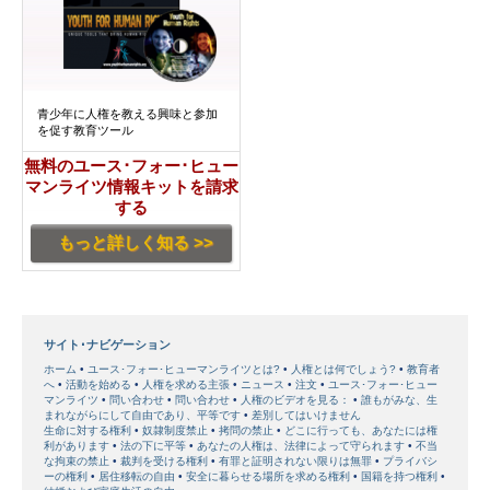
青少年に人権を教える興味と参加
を促す教育ツール
無料のユース･フォー･ヒュー
マンライツ情報キットを請求
する
もっと詳しく知る >>
サイト･ナビゲーション
ホーム
ユース･フォー･ヒューマンライツとは?
人権とは何でしょう?
教育者
へ
活動を始める
人権を求める主張
ニュース
注文
ユース･フォー･ヒュー
マンライツ
問い合わせ
問い合わせ
人権のビデオを見る：
誰もがみな、生
まれながらにして自由であり、平等です
差別してはいけません
生命に対する権利
奴隷制度禁止
拷問の禁止
どこに行っても、あなたには権
利があります
法の下に平等
あなたの人権は、法律によって守られます
不当
な拘束の禁止
裁判を受ける権利
有罪と証明されない限りは無罪
プライバシ
ーの権利
居住移転の自由
安全に暮らせる場所を求める権利
国籍を持つ権利