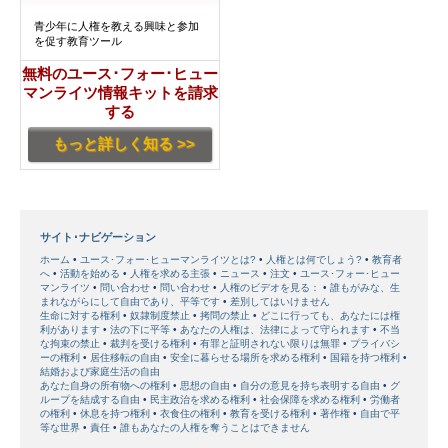
青少年に人権を教える興味と参加
を促す教育ツール
無料のユース･フォー･ヒュー
マンライツ情報キットを請求
する
もっと詳しく知る >>
サイト･ナビゲーション
ホーム
ユース･フォー･ヒューマンライツとは?
人権とは何でしょう?
教育者
へ
活動を始める
人権を求める主張
ニュース
注文
ユース･フォー･ヒュー
マンライツ
問い合わせ
問い合わせ
人権のビデオを見る：
誰もがみな、生
まれながらにして自由であり、平等です
差別してはいけません
生命に対する権利
奴隷制度禁止
拷問の禁止
どこに行っても、あなたには権
利があります
法の下に平等
あなたの人権は、法律によって守られます
不当
な拘束の禁止
裁判を受ける権利
有罪と証明されない限りは無罪
プライバシ
ーの権利
居住移転の自由
安全に暮らせる場所を求める権利
国籍を持つ権利
結婚および家庭生活の自由
あなた自身の所有物への権利
思想の自由
自分の意見を持ち表明する自由
グ
ループを結成する自由
民主政治を求める権利
社会保障を求める権利
労働者
の権利
休息を持つ権利
衣食住の権利
教育を受ける権利
著作権
自由で平
等な世界
責任
誰もあなたの人権を奪うことはできません