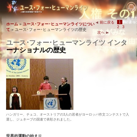
ユース･フォー･ヒューマンライツにつ
いて
1
前に戻る
ホーム
»
ユース･フォー･ヒューマンライツについ
2
3
て
»
ユース･フォー･ヒューマンライツの歴史
人権とは何でしょう?
ユース･フォー･ヒューマンライツとは?
次へ
教育者へ
ユース･フォー･ヒューマンライツ インタ
私たちの目的
人権の定義
ーナショナルの歴史
活動を始める
ユース･フォー･ヒューマンライツの歴史
人権の背景
ようこそ
人権を求める主張
役員
世界人権宣言
教育パッケージの内容
活動に参加する
ニュース
顧問委員会
教育者からの結果報告
請願
人権の擁護者たち
注文
YHRIの協力者
人権カリキュラム
メンバーシップと寄付
さまざまな人権団体
問い合わせ
声明と表彰
教育プログラム
グループ
人権侵害
推薦の言葉
プログラムの実施
コンテスト
ハンガリー、チェコ、オーストリアの3人の若者がヨーロッパ作文コンテストで入
選し、ジュネーブの国連で表彰されました。
世界的運動の始まり