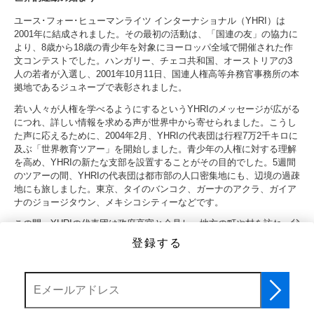
ユース･フォー･ヒューマンライツ インターナショナル（YHRI）は
2001年に結成されました。その最初の活動は、「国連の友」の協力に
より、8歳から18歳の青少年を対象にヨーロッパ全域で開催された作
文コンテストでした。ハンガリー、チェコ共和国、オーストリアの3
人の若者が入選し、2001年10月11日、国連人権高等弁務官事務所の本
拠地であるジュネーブで表彰されました。
若い人々が人権を学べるようにするというYHRIのメッセージが広がる
につれ、詳しい情報を求める声が世界中から寄せられました。こうし
た声に応えるために、2004年2月、YHRIの代表団は行程7万2千キロに
及ぶ「世界教育ツアー」を開始しました。青少年の人権に対する理解
を高め、YHRIの新たな支部を設置することがその目的でした。5週間
のツアーの間、YHRIの代表団は都市部の人口密集地にも、辺境の過疎
地にも旅しました。東京、タイのバンコク、ガーナのアクラ、ガイア
ナのジョージタウン、メキシコシティーなどです。
この間、YHRIの代表団は政府高官と会見し、地方の町や村を訪ね、父
兄にも子供にも、「人権とは何でしょう?」の小冊子や、エイズに関
登録する
するYHRIの教育リーフレットなどを配布しました。
代表団は滞在する
先々で、現地の子供たちに、人権について何を理解したかを述べる短
い感想文を書いてもらいました。
「UNITED」ビデオの制作と発表