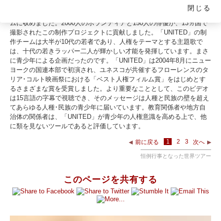
世界教育ツアーの間に、当時19歳のタロン･レクストン監督は、YHRI
閉じる
による人権ミュージックビデオ「UNITED」の数多くの場面をフィル
ムに収めました。2000人のボランティアと150人の俳優が、13ヵ国で
撮影されたこの制作プロジェクトに貢献しました。「UNITED」の制
作チームは大半が10代の若者であり、人権をテーマとする主題歌で
は、十代の若きラッパー二人が輝かしい才能を発揮しています。まさ
に青少年による企画だったのです。「UNITED」は2004年8月にニュー
ヨークの国連本部で初演され、ユネスコが共催するフローレンスのタ
リア･コルト映画祭における「ベスト人権フィルム賞」をはじめとす
るさまざまな賞を受賞しました。より重要なこととして、このビデオ
は15言語の字幕で視聴でき、そのメッセージは人種と民族の壁を超え
てあらゆる人種･民族の青少年に届いています。教育関係者や地方自
治体の関係者は、「UNITED」が青少年の人権意識を高める上で、他
に類を見ないツールであると評価しています。
1
2
3
前に戻る
次へ
恒例行事となった世界ツアー
このページを共有する