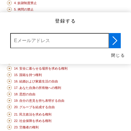
4. 奴隷制度禁止
5. 拷問の禁止
6. どこに行っても､あなたには権利があります
登録する
7. 私たちは法の下に平等です
8. あなたの人権は法律によって守られます
9. 不当な拘束の禁止
10. 裁判を受ける権利
11. 有罪と証明されない限りは無罪
閉じる
12. プライバシーの権利
13. 居住移転の自由
14. 安全に暮らせる場所を求める権利
15. 国籍を持つ権利
16. 結婚および家庭生活の自由
17. あなた自身の所有物への権利
18. 思想の自由
19. 自分の意見を持ち表明する自由
20. グループを結成する自由
21. 民主政治を求める権利
22. 社会保障を求める権利
23. 労働者の権利