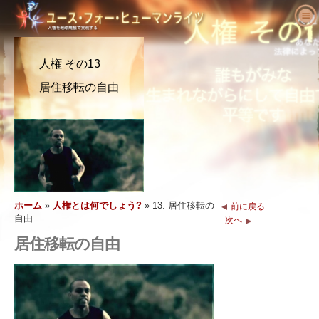
ユース･フォー･ヒューマンライツにつ
いて
人権 その13
人権とは何でしょう?
ユース･フォー･ヒューマンライツとは?
居住移転の自由
教育者へ
私たちの目的
人権の定義
活動を始める
ユース･フォー･ヒューマンライツの歴史
人権の背景
ようこそ
人権を求める主張
役員
世界人権宣言
教育パッケージの内容
活動に参加する
ニュース
顧問委員会
教育者からの結果報告
請願
人権の擁護者たち
注文
YHRIの協力者
人権カリキュラム
メンバーシップと寄付
さまざまな人権団体
ホーム
»
人権とは何でしょう?
»
13. 居住移転の
前に戻る
問い合わせ
声明と表彰
教育プログラム
グループ
人権侵害
自由
次へ
推薦の言葉
プログラムの実施
コンテスト
居住移転の自由