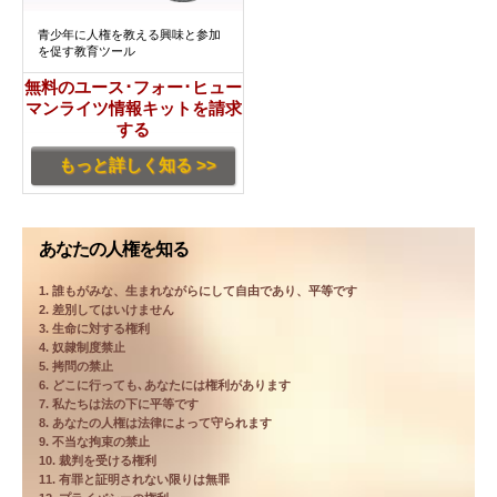
青少年に人権を教える興味と参加
を促す教育ツール
無料のユース･フォー･ヒュー
マンライツ情報キットを請求
する
もっと詳しく知る >>
あなたの人権を知る
1. 誰もがみな、生まれながらにして自由であり、平等です
2. 差別してはいけません
3. 生命に対する権利
4. 奴隷制度禁止
5. 拷問の禁止
6. どこに行っても､あなたには権利があります
7. 私たちは法の下に平等です
8. あなたの人権は法律によって守られます
9. 不当な拘束の禁止
10. 裁判を受ける権利
11. 有罪と証明されない限りは無罪