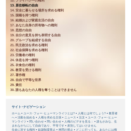
12. プライバシーの権利
13. 居住移転の自由
14. 安全に暮らせる場所を求める権利
15. 国籍を持つ権利
16. 結婚および家庭生活の自由
17. あなた自身の所有物への権利
18. 思想の自由
19. 自分の意見を持ち表明する自由
20. グループを結成する自由
21. 民主政治を求める権利
22. 社会保障を求める権利
23. 労働者の権利
24. 休息を持つ権利
25. 衣食住の権利
26. 教育を受ける権利
27. 著作権
28. 自由で平等な世界
29. 責任
30. 誰もあなたの人権を奪うことはできません
サイト･ナビゲーション
ホーム
ユース･フォー･ヒューマンライツとは?
人権とは何でしょう?
教育者
へ
活動を始める
人権を求める主張
ニュース
注文
ユース･フォー･ヒュー
マンライツ
問い合わせ
問い合わせ
人権のビデオを見る：
誰もがみな、生
まれながらにして自由であり、平等です
差別してはいけません
生命に対する権利
奴隷制度禁止
拷問の禁止
どこに行っても、あなたには権