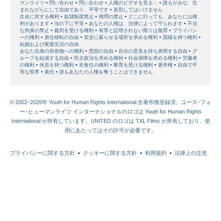
マンライツ
問い合わせ
問い合わせ
人権のビデオを見る：
誰もがみな、生
まれながらにして自由であり、平等です
差別してはいけません
生命に対する権利
奴隷制度禁止
拷問の禁止
どこに行っても、あなたには権
利があります
法の下に平等
あなたの人権は、法律によって守られます
不当
な拘束の禁止
裁判を受ける権利
有罪と証明されない限りは無罪
プライバシ
ーの権利
居住移転の自由
安全に暮らせる場所を求める権利
国籍を持つ権利
結婚および家庭生活の自由
あなた自身の所有物への権利
思想の自由
自分の意見を持ち表明する自由
グ
ループを結成する自由
民主政治を求める権利
社会保障を求める権利
労働者
の権利
休息を持つ権利
衣食住の権利
教育を受ける権利
著作権
自由で平
等な世界
責任
誰もあなたの人権を奪うことはできません
© 2002–2026年 Youth for Human Rights International.全著作権登録済。ユース･フォ
ー･ヒューマンライツ インターナショナルのロゴは Youth for Human Rights
International が所有しています。UNITED のロゴは TXL Films が所有しており、使
用にあたってはその許可が必要です。
プライバシーに関する方針
•
クッキーに関する方針
•
利用規約
•
法律上の注意