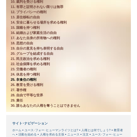
10. 裁判を受ける権利
11. 有罪と証明されない限りは無罪
12. プライバシーの権利
13. 居住移転の自由
14. 安全に暮らせる場所を求める権利
15. 国籍を持つ権利
16. 結婚および家庭生活の自由
17. あなた自身の所有物への権利
18. 思想の自由
19. 自分の意見を持ち表明する自由
20. グループを結成する自由
21. 民主政治を求める権利
22. 社会保障を求める権利
23. 労働者の権利
24. 休息を持つ権利
25. 衣食住の権利
26. 教育を受ける権利
27. 著作権
28. 自由で平等な世界
29. 責任
30. 誰もあなたの人権を奪うことはできません
サイト･ナビゲーション
ホーム
ユース･フォー･ヒューマンライツとは?
人権とは何でしょう?
教育者
へ
活動を始める
人権を求める主張
ニュース
注文
ユース･フォー･ヒュー