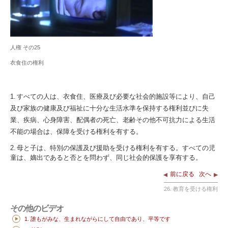
人権 その25
衣食住の権利
1. すべての人は、衣食住、医療及び必要な社会的施設等により、自己
及び家族の健康及び福祉に十分な生活水準を保持する権利並びに失
業、疾病、心身障害、配偶者の死亡、老齢その他不可抗力による生活
不能の場合は、保障を受ける権利を有する。
2. 母と子は、特別の保護及び援助を受ける権利を有する。すべての児
童は、嫡出であると否とを問わず、同じ社会的保護を享有する。
前に戻る
次へ
26. 教育を受ける権利
その他のビデオ
1. 誰もがみな、生まれながらにして自由であり、平等です