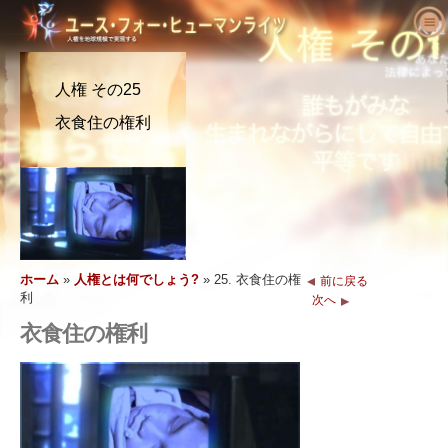
ユース･フォー･ヒューマンライツにつ
いて
人権 その25
人権とは何でしょう?
ユース･フォー･ヒューマンライツとは?
衣食住の権利
教育者へ
私たちの目的
人権の定義
活動を始める
ユース･フォー･ヒューマンライツの歴史
人権の背景
ようこそ
人権を求める主張
役員
世界人権宣言
教育パッケージの内容
活動に参加する
ニュース
顧問委員会
教育者からの結果報告
請願
人権の擁護者たち
注文
YHRIの協力者
人権カリキュラム
メンバーシップと寄付
さまざまな人権団体
ホーム
»
人権とは何でしょう?
»
25. 衣食住の権
前に戻る
利
問い合わせ
次へ
声明と表彰
教育プログラム
グループ
人権侵害
衣食住の権利
推薦の言葉
プログラムの実施
コンテスト