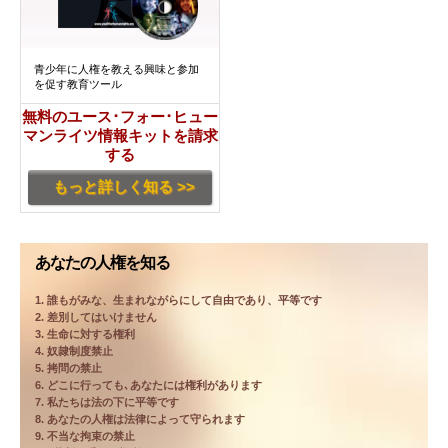
青少年に人権を教える興味と参加
を促す教育ツール
無料のユース･フォー･ヒュー
マンライツ情報キットを請求
する
もっと詳しく知る >>
あなたの人権を知る
1. 誰もがみな、生まれながらにして自由であり、平等です
2. 差別してはいけません
3. 生命に対する権利
4. 奴隷制度禁止
5. 拷問の禁止
6. どこに行っても､あなたには権利があります
7. 私たちは法の下に平等です
8. あなたの人権は法律によって守られます
9. 不当な拘束の禁止