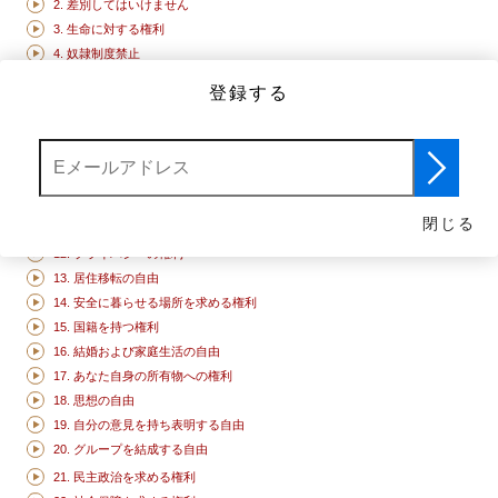
2. 差別してはいけません
3. 生命に対する権利
4. 奴隷制度禁止
5. 拷問の禁止
登録する
6. どこに行っても､あなたには権利があります
7. 私たちは法の下に平等です
8. あなたの人権は法律によって守られます
9. 不当な拘束の禁止
10. 裁判を受ける権利
閉じる
11. 有罪と証明されない限りは無罪
12. プライバシーの権利
13. 居住移転の自由
14. 安全に暮らせる場所を求める権利
15. 国籍を持つ権利
16. 結婚および家庭生活の自由
17. あなた自身の所有物への権利
18. 思想の自由
19. 自分の意見を持ち表明する自由
20. グループを結成する自由
21. 民主政治を求める権利