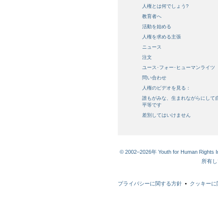
人権とは何でしょう?
教育者へ
活動を始める
人権を求める主張
ニュース
注文
ユース･フォー･ヒューマンライツ
問い合わせ
人権のビデオを見る：
誰もがみな、生まれながらにして
平等です
差別してはいけません
© 2002–2026年 Youth for Human R
所有し
プライバシーに関する方針
•
クッキーに