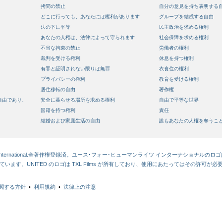
拷問の禁止
自分の意見を持ち表明する
どこに行っても、あなたには権利があります
グループを結成する自由
法の下に平等
民主政治を求める権利
あなたの人権は、法律によって守られます
社会保障を求める権利
不当な拘束の禁止
労働者の権利
裁判を受ける権利
休息を持つ権利
有罪と証明されない限りは無罪
衣食住の権利
プライバシーの権利
教育を受ける権利
居住移転の自由
著作権
自由であり、
安全に暮らせる場所を求める権利
自由で平等な世界
国籍を持つ権利
責任
結婚および家庭生活の自由
誰もあなたの人権を奪うこ
ights International.全著作権登録済。ユース･フォー･ヒューマンライツ インターナショナルのロゴは Youth f
ています。UNITED のロゴは TXL Films が所有しており、使用にあたってはその許可が必
関する方針
•
利用規約
•
法律上の注意