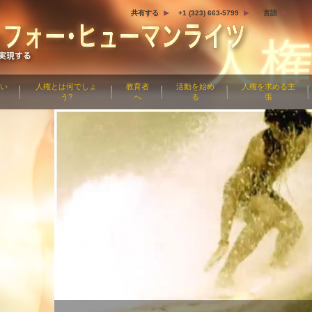
共有する
+1 (323) 663-5799
言語
つい
人権とは何でしょ
教育者
活動を始め
人権を求める主
う?
へ
る
張