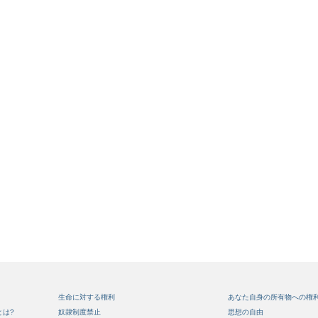
生命に対する権利
あなた自身の所有物への権
とは?
奴隷制度禁止
思想の自由