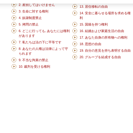
12. プライバシーの権利
2. 差別してはいけません
13. 居住移転の自由
3. 生命に対する権利
14. 安全に暮らせる場所を求める権
4. 奴隷制度禁止
利
5. 拷問の禁止
15. 国籍を持つ権利
6. どこに行っても､あなたには権利
16. 結婚および家庭生活の自由
があります
17. あなた自身の所有物への権利
7. 私たちは法の下に平等です
18. 思想の自由
8. あなたの人権は法律によって守
19. 自分の意見を持ち表明する自由
られます
20. グループを結成する自由
9. 不当な拘束の禁止
10. 裁判を受ける権利