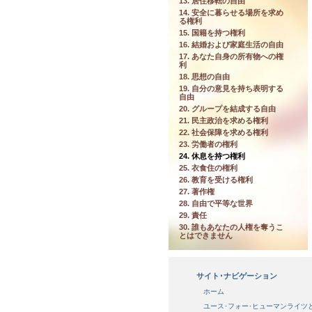
13. 居住移転の自由
14. 安全に暮らせる場所を求め
る権利
15. 国籍を持つ権利
16. 結婚および家庭生活の自由
17. あなた自身の所有物への権
利
18. 思想の自由
19. 自分の意見を持ち表明する
自由
20. グループを結成する自由
21. 民主政治を求める権利
22. 社会保障を求める権利
23. 労働者の権利
24. 休息を持つ権利
25. 衣食住の権利
26. 教育を受ける権利
27. 著作権
28. 自由で平等な世界
29. 責任
30. 誰もあなたの人権を奪うこ
とはできません
サイト･ナビゲーション
ホーム
ユース･フォー･ヒューマンライツ