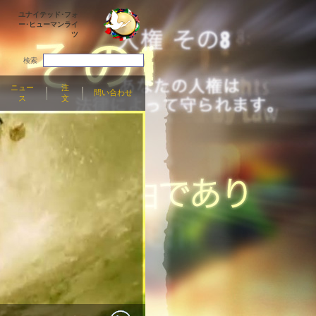
ユナイテッド･フォ
ー･ヒューマンライ
ツ
検索
ニュー
注
問い合わせ
ス
文