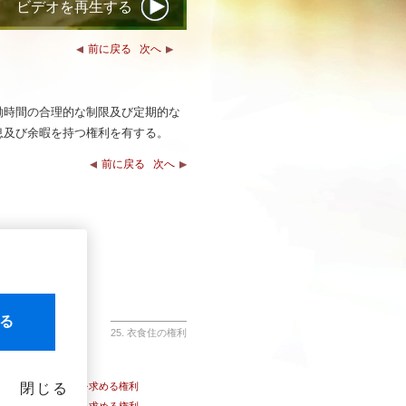
ビデオを再生する
前に戻る
次へ
働時間の合理的な制限及び定期的な
息及び余暇を持つ権利を有する。
前に戻る
次へ
る
25. 衣食住の権利
閉じる
21. 民主政治を求める権利