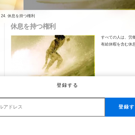
»
24. 休息を持つ権利
休息を持つ権利
すべての人は、労
有給休暇を含む休
登録する
人権 その24
休息を持つ権利
登録す
その他のビデオ
1. 誰もがみな、生まれながらにし
11. 有罪と証明されない限りは無罪
て自由であり、平等です