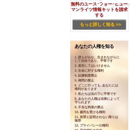
無料のユース･フォー･ヒュー
マンライツ情報キットを請求
する
もっと詳しく知る >>
あなたの人権を知る
1. 誰もがみな、生まれながらに
して自由であり、平等です
2. 差別してはいけません
3. 生命に対する権利
4. 奴隷制度禁止
5. 拷問の禁止
6. どこに行っても､あなたには
権利があります
7. 私たちは法の下に平等です
8. あなたの人権は法律によって
守られます
9. 不当な拘束の禁止
10. 裁判を受ける権利
11. 有罪と証明されない限りは
無罪
12. プライバシーの権利