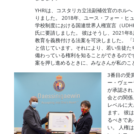
YHRIは、コスタリカ立法副補佐官のホル
りました。 2018年、ユース・フォー・
学校制度における国連世界人権宣言（UDH
氏に要請しました。 彼はそうし、2021年
教育を義務付ける法案を可決しました。 
と信じています。それにより、若い生徒た
備わっている権利を知ることができるので
案を押し進めるときに、みなさんが私のこ
3番目の受
ー・ヴェー
が承認され
会との関係
レベルに大
ます。 彼
るべきであ
い。 人権