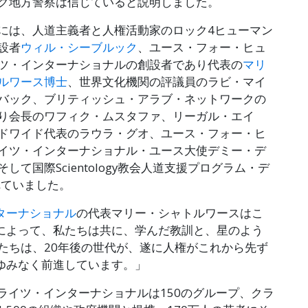
ク地方警察は信じていると説明しました。
には、人道主義者と人権活動家のロック4ヒューマン
設者
ウィル・シーブルック
、ユース・フォー・ヒュ
ツ・インターナショナルの創設者であり代表の
マリ
ルワース博士
、世界文化機関の評議員のラビ・マイ
バック、ブリティッシュ・アラブ・ネットワークの
り会長のワフィク・ムスタファ、リーガル・エイ
ドワイド代表のラウラ・グオ、ユース・フォー・ヒ
イツ・インターナショナル・ユース大使デミー・デ
して国際Scientology教会人道支援プログラム・デ
れていました。
ターナショナル
の代表マリー・シャトルワースはこ
によって、私たちは共に、学んだ教訓と、星のよう
たちは、20年後の世代が、遂に人権がこれから先ず
ゆみなく前進しています。」
ライツ・インターナショナルは150のグループ、クラ