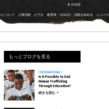
日本語
ツについて
人権活動
ビデオ
教育者
VOICES
活動を始める
ニュース
もっとブログを見る
| INTERNATIONAL |
Is It Possible to End
Human Trafficking
Through Education?
続きを読む