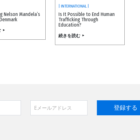
|
| INTERNATIONAL |
ng Nelson Mandela’s
Is It Possible to End Human
 Denmark
Trafficking Through
Education?
む
続きを読む
登録する