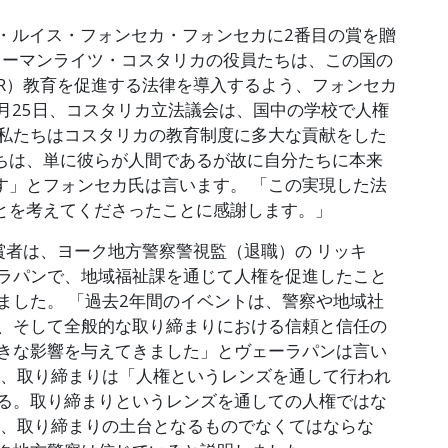
へ・ルイス・フォンセカ・フォンセカに2番目の賞を贈
ヒューマンライツ・コスタリカの役員たちは、この国の
R）教育を促進する法律を導入するよう、フォンセカ
8月25日、コスタリカ立法議会は、国中の学校で人権
「私たちはコスタリカの教育制度に多大な貢献をした
ちは、単に彼らが人間であるが故に自分たちに本来
す」とフォンセカ氏は言います。 「この実現した法
とを考えてくださったことに感謝します。」
賞者は、ヨーク地方警察警視監（退職）の リッキ
ラパンで、地域福祉課を通じて人権を促進したこと
ました。 「過去2年間のイベントは、警察や地域社
、そして全般的な取り締まりにおける信頼と信任の
きな影響を与えてきました」とヴェーラパンは言い
は、取り締まりは「人権というレンズを通して行われ
る。取り締まりというレンズを通しての人権ではな
は、取り締まりの土台となるものでなくてはならな