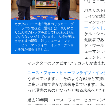
い」とヨー
パネリスト
ライツの創
ーマンライ
カナダのヨーク地方警察のリッキー・ヴ
ー・シャト
ェーラパン警視監（退職）は、取り締ま
りは人権のレンズを通して行われなけれ
ケル・シェ
ばならないと信じています。 人権を実現
創設者であ
させる彼の活動に対してユース・フォ
ー・ヒューマンライツ・インターナショ
ド・ワール
ナル賞が贈られました。
ューマンラ
ュラント、そ
ィレクターのファビオ･アミカレリが含ま
ユース・フォー・ヒューマンライツ・イン
う述べています。「そのような献身と支援
に高い目標で豊かな未来を見ています。 私
っと現実のものとなったと知る未来へとた
過去20年間、ユース・フォー・ヒューマン