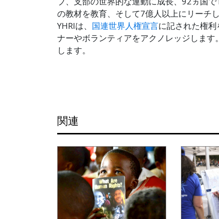
ブ、支部の世界的な運動に成長、92ヵ国で1
の教材を教育、そして7億人以上にリーチ
YHRIは、
国連世界人権宣言
に記された権利
ナーやボランティアをアクノレッジします
します。
関連