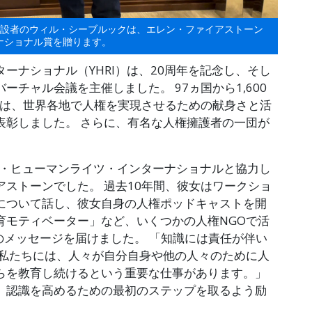
創設者のウィル・シーブルックは、エレン・ファイアストーン
ナショナル賞を贈ります。
ーナショナル（YHRI）は、20周年を記念し、そし
チャル会議を主催しました。 97ヵ国から1,600
RIは、世界各地で人権を実現させるための献身さと活
表彰しました。 さらに、有名な人権擁護者の一団が
ー・ヒューマンライツ・インターナショナルと協力し
ストーンでした。 過去10年間、彼女はワークショ
について話し、彼女自身の人権ポッドキャストを開
育モティベーター」など、いくつかの人権NGOで活
のメッセージを届けました。 「知識には責任が伴い
「私たちには、人々が自分自身や他の人々のために人
らを教育し続けるという重要な仕事があります。」
、認識を高めるための最初のステップを取るよう励