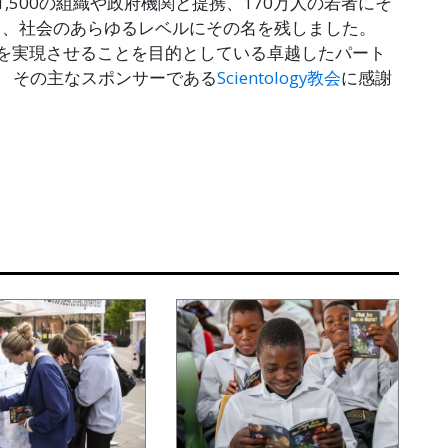
,500の組織や政府機関と提携、170万人の若者にそ
し、社会のあらゆるレベルにその名を残しました。
を実現させることを目的としている卓越したパート
。 その主なスポンサーである
Scientology教会
に感謝